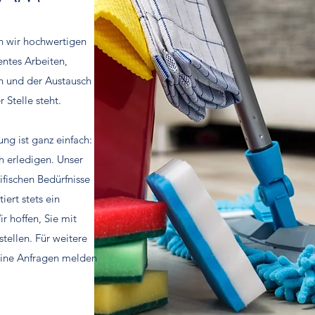
en wir hochwertigen
entes Arbeiten,
 und der Austausch
 Stelle steht.
ung ist ganz einfach:
h erledigen. Unser
zifischen Bedürfnisse
iert stets ein
r hoffen, Sie mit
tellen. Für weitere
eine Anfragen melden