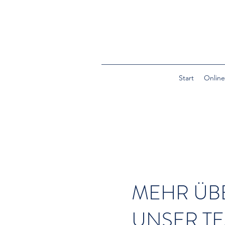
Start
Onlin
MEHR ÜB
UNSER T